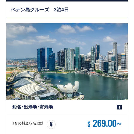
ペナン島クルーズ 3泊4日
船名・出港地・寄港地
269.00
~
$
1名の料金（2名1室）