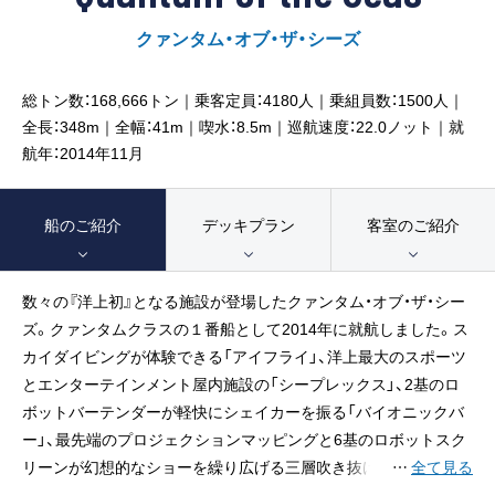
客船のご案内
クァンタム・オブ・ザ・シーズ
寄港地ガイド
総トン数：168,666トン｜乗客定員：4180人｜乗組員数：1500人｜
全長：348m｜全幅：41m｜喫水：8.5m｜巡航速度：22.0ノット｜就
トピックス
パンフレット
航年：2014年11月
ご予約後の流れ
お問い合わせ
船のご紹介
デッキプラン
客室のご紹介
ロイヤルカリビアンが選ば
数々の『洋上初』となる施設が登場したクァンタム・オブ・ザ・シー
よくあるご質問
れる理由
ズ。クァンタムクラスの１番船として2014年に就航しました。ス
カイダイビングが体験できる「アイフライ」、洋上最大のスポーツ
とエンターテインメント屋内施設の「シープレックス」、2基のロ
ボットバーテンダーが軽快にシェイカーを振る「バイオニックバ
ー」、最先端のプロジェクションマッピングと6基のロボットスク
リーンが幻想的なショーを繰り広げる三層吹き抜けの展望ラウン
…
全て見る
ジ「トゥセブンティ」など、クルーズの常識を覆す最先端設備が搭