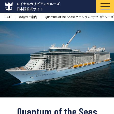
ロイヤルカリビアンクルーズ
日本語公式サイト
TOP
客船のご案内
Quantum of the Seas（クァンタム・オブ・ザ・シーズ
マイページ
メルマガ登録
クルーズ検索
キャンペーン・特集
クルーズの楽しみ方
船内へようこそ
Quantum of the Seas