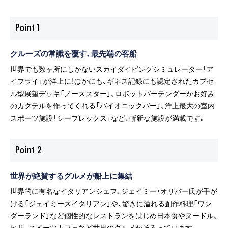
Point
1
クルーズの常識を覆す、最先端の客船
世界でも数ヶ所にしかないスカイダイビングシミュレーター「ア
イフライ」が洋上に！ほかにも、ギネス記録にも認定されたカプセ
ル型展望デッキ「ノーススター」、ロボットバーテンダーがお好み
のカクテルを作ってくれる「バイオニックバー」、洋上最大の室内
スポーツ施設「シープレックス」など、斬新な施設が満載です。
Point
2
世界が絶賛するグルメが船上に集結
世界的に有名なイタリアンシェフ、ジェイミー・オリバー氏が手が
ける「ジェイミーズイタリアン」や、驚きに溢れる創作料理「ワン
ダーランド」など個性的なレストランをはじめ日本食やヌードル、
ピザ、スイーツカフェなど世界のグルメがそろっています。