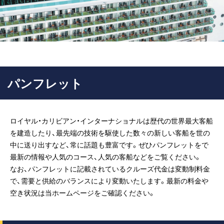
客船のご案内
寄港地ガイド
トピックス
パンフレット
パンフレット
ご予約後の流れ
お問い合わせ
ロイヤル・カリビアン・インターナショナルは歴代の世界最大客船
を建造したり、最先端の技術を駆使した数々の新しい客船を世の
ロイヤルカリビアンが選ば
よくあるご質問
中に送り出すなど、常に話題も豊富です。ぜひパンフレットをで
れる理由
最新の情報や人気のコース、人気の客船などをご覧ください。
なお、パンフレットに記載されているクルーズ代金は変動制料金
で、需要と供給のバランスにより変動いたします。最新の料金や
空き状況は当ホームページをご確認ください。