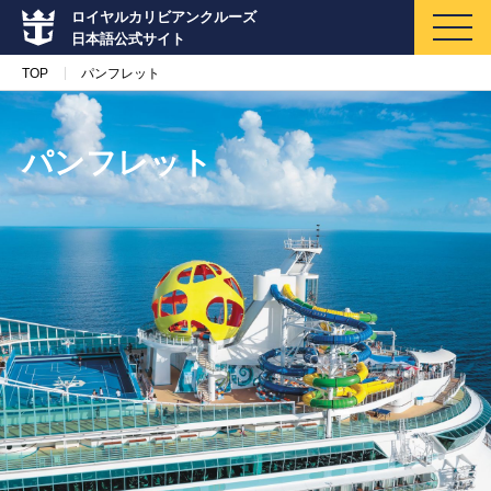
ロイヤルカリビアンクルーズ
日本語公式サイト
TOP
パンフレット
パンフレット
マイページ
メルマガ登録
クルーズ検索
キャンペーン・特集
クルーズの楽しみ方
船内へようこそ