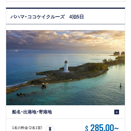
バハマ・ココケイクルーズ 4泊5日
船名・出港地・寄港地
285.00
~
$
1名の料金（2名1室）