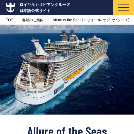
ロイヤルカリビアンクルーズ
日本語公式サイト
TOP
客船のご案内
Allure of the Seas（アリュール・オブ・ザ・シーズ）
マイページ
メルマガ登録
クルーズ検索
キャンペーン・特集
クルーズの楽しみ方
船内へようこそ
Allure of the Seas