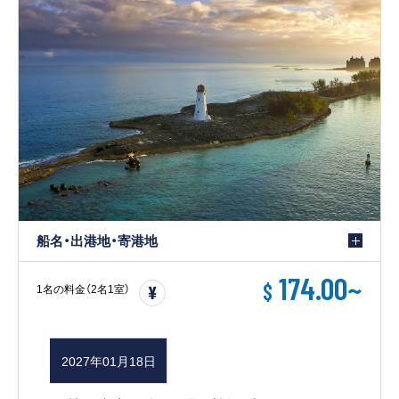
船名・出港地・寄港地
174.00
~
$
1名の料金（2名1室）
2027年01月18日