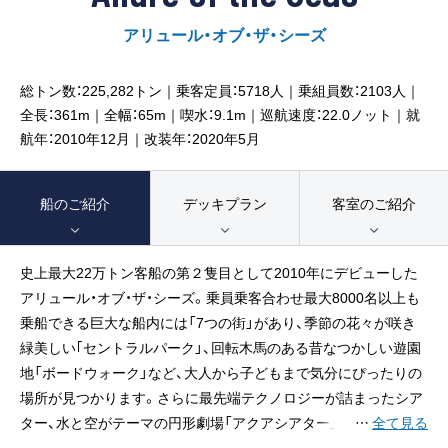
客船のご案内
アリュール・オブ・ザ・シーズ
寄港地ガイド
総トン数：225,282トン｜乗客定員：5718人｜乗組員数：2103人｜
全長：361m｜全幅：65m｜喫水：9.1m｜巡航速度：22.0ノット｜就
トピックス
パンフレット
航年：2010年12月｜改装年：2020年5月
ご予約後の流れ
お問い合わせ
船のご紹介
デッキプラン
客室のご紹介
ロイヤルカリビアンが選ば
史上最大22万トン客船の第２隻目として2010年にデビューした
よくあるご質問
れる理由
アリュール・オブ・ザ・シーズ。乗員乗客合わせ最大8000名以上も
乗船できる巨大な船内には「7つの街」があり、季節の花々が咲き
緑美しい｢セントラルパーク」、回転木馬のある昔なつかしい遊園
地「ボードウォーク」など、大人から子どもまで気分にぴったりの
場所が見つかります。さらに最先端テクノロジーが詰まったシア
ター、水と空がテーマの円形劇場「アクアシアター」、アイススケ
…
全て見る
ートリンクの3つの巨大シアターで繰り広げられる本場アメリカ