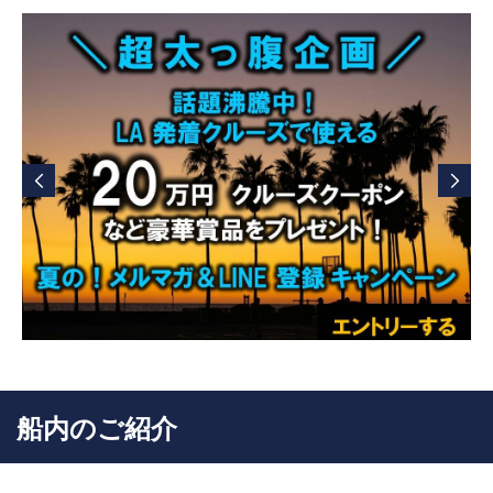
ならではのハイクオリティなエンターテイメントショー、アミュ
ーズメントパーク顔負けの多彩なアトラクション、30以上もの飲
食店から選択できるバラエティに富んだグルメのチョイスなど。
2020年には大規模なリニューアルを行い、10階分の高さをすべり
降りる絶叫スライダー「アルティメットアビス」や嵐のように目ま
ぐるしい大興奮のウォータースライダー「パーフェクトストーム」
を導入。さらにパワーアップしたスケールを体感してください。
船内のご紹介