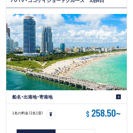
船名・出港地・寄港地
258.50
~
$
1名の料金（2名1室）