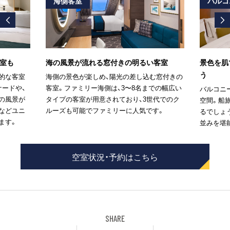
海側客室
バルコ
室も
海の風景が流れる窓付きの明るい客室
景色を肌
う
的な客室
海側の景色が楽しめ、陽光の差し込む窓付きの
ナードや、
客室。ファミリー海側は、3〜8名までの幅広い
バルコニ
の風景が
タイプの客室が用意されており、3世代でのク
空間。船
などユニ
ルーズも可能でファミリーに人気です。
るでしょ
ます。
並みを堪
空室状況・予約はこちら
SHARE