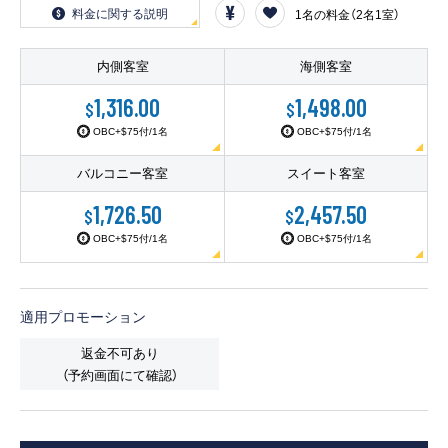
客船のご案内
料金に関する説明
1名の料金（2名1室）
寄港地ガイド
内側客室
海側客室
1,316.00
1,498.00
$
$
トピックス
パンフレット
OBC+$75付/1名
OBC+$75付/1名
バルコニー客室
スイート客室
ご予約後の流れ
お問い合わせ
1,726.50
2,457.50
$
$
OBC+$75付/1名
OBC+$75付/1名
ロイヤルカリビアンが選ば
よくあるご質問
れる理由
適用プロモーション
返金不可あり
（予約画面にて確認）