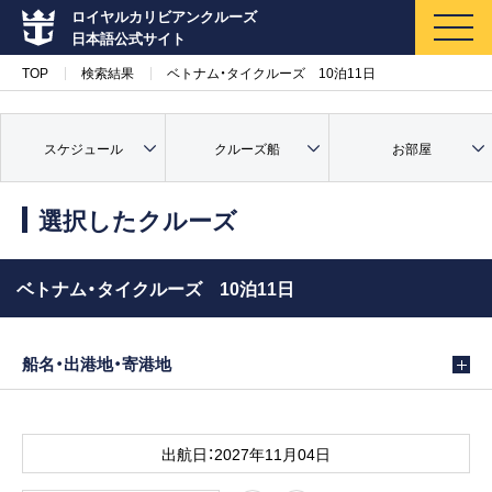
ロイヤルカリビアンクルーズ
日本語公式サイト
TOP
検索結果
ベトナム・タイクルーズ 10泊11日
スケジュール
クルーズ船
お部屋
マイページ
メルマガ登録
選択したクルーズ
クルーズ検索
ベトナム・タイクルーズ 10泊11日
キャンペーン・特集
船名・出港地・寄港地
クルーズの楽しみ方
船内へようこそ
出航日：2027年11月04日