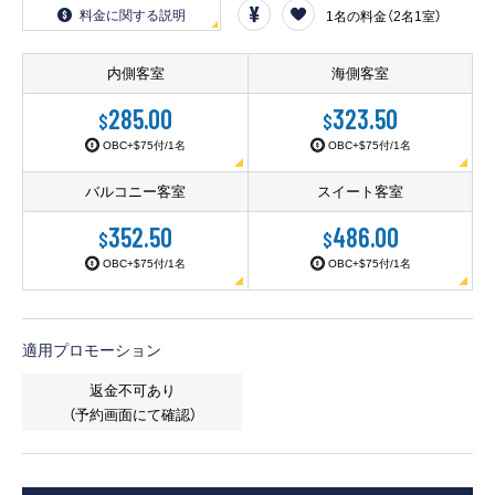
客船のご案内
料金に関する説明
1名の料金（2名1室）
寄港地ガイド
内側客室
海側客室
285.00
323.50
$
$
トピックス
パンフレット
OBC+$75付/1名
OBC+$75付/1名
バルコニー客室
スイート客室
ご予約後の流れ
お問い合わせ
352.50
486.00
$
$
OBC+$75付/1名
OBC+$75付/1名
ロイヤルカリビアンが選ば
よくあるご質問
れる理由
適用プロモーション
返金不可あり
（予約画面にて確認）