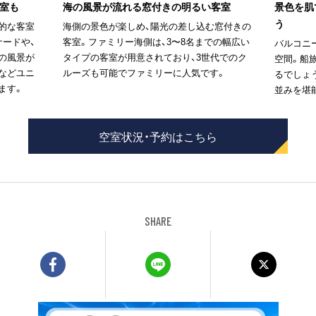
室も
海の風景が流れる窓付きの明るい客室
景色を肌
う
的な客室
海側の景色が楽しめ、陽光の差し込む窓付きの
ナードや、
客室。ファミリー海側は、3〜8名までの幅広い
バルコニ
の風景が
タイプの客室が用意されており、3世代でのク
空間。船
などユニ
ルーズも可能でファミリーに人気です。
るでしょ
ます。
並みを堪
空室状況・予約はこちら
SHARE