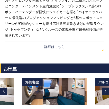
カイダイビングが体験できる「アイフライ」、洋上最大のスポーツ
とエンターテインメント屋内施設の「シープレックス」、2基のロ
ボットバーテンダーが軽快にシェイカーを振る「バイオニックバ
ー」、最先端のプロジェクションマッピングと6基のロボットスク
リーンが幻想的なショーを繰り広げる三層吹き抜けの展望ラウン
ジ「トゥセブンティ」など、クルーズの常識を覆す最先端設備が搭
載されています。
詳細はこちら
お部屋
海側客室
バルコ