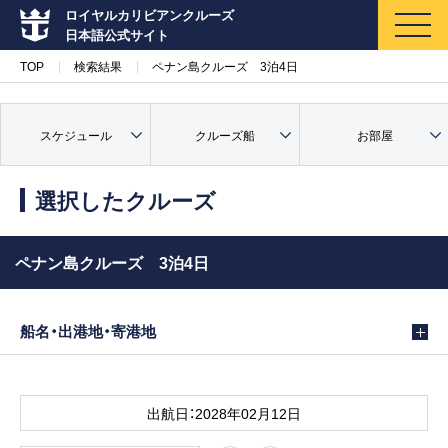
ロイヤルカリビアンクルーズ
日本語公式サイト
TOP
検索結果
ペナン島クルーズ 3泊4日
スケジュール
クルーズ船
お部屋
マイページ
メルマガ登録
選択したクルーズ
クルーズ検索
ペナン島クルーズ 3泊4日
キャンペーン・特集
船名・出港地・寄港地
クルーズの楽しみ方
船内へようこそ
出航日：2028年02月12日