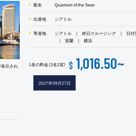
船名
Quantum of the Seas
出港地
シアトル
寄港地
シアトル
終日クルージング
日付
室蘭
横浜
1,016.50
~
$
1名の料金（2名1室）
が表示され
2027年09月27日