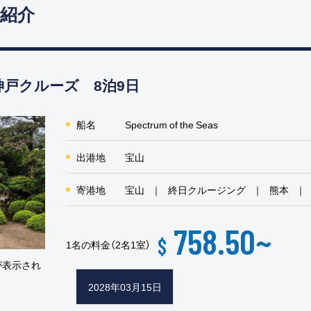
紹介
神戸クルーズ 8泊9日
船名
Spectrum of the Seas
出港地
宝山
寄港地
宝山
終日クルージング
熊本
758.50
~
$
1名の料金（2名1室）
が表示され
2028年03月15日