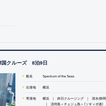
韓国クルーズ 8泊9日
船名
Spectrum of the Seas
出港地
横浜
寄港地
横浜
終日クルージング
清水/静
済州島＜チェジュ島＞（ソギィポ港）