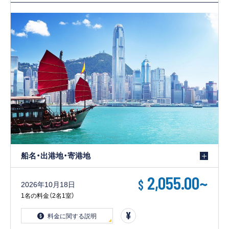
客船のご案内
寄港地ガイド
トピックス
パンフレット
ご予約後の流れ
お問い合わせ
ロイヤルカリビアンが選ば
よくあるご質問
れる理由
船名・出港地・寄港地
2,055.00
~
$
2026年10月18日
1名の料金（2名1室）
料金に関する説明