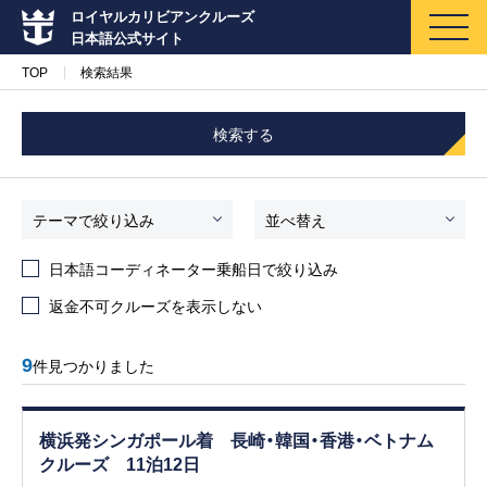
ロイヤルカリビアンクルーズ
日本語公式サイト
TOP
検索結果
検索する
マイページ
メルマガ登録
テーマで絞り込み
並べ替え
日本語コーディネーター乗船日で絞り込み
クルーズ検索
返金不可クルーズを表示しない
キャンペーン・特集
9
件見つかりました
クルーズの楽しみ方
横浜発シンガポール着 長崎・韓国・香港・ベトナム
船内へようこそ
クルーズ 11泊12日