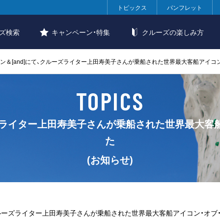
トピックス
パンフレット
ズ検索
キャンペーン・特集
クルーズの楽しみ方
ン＆[and]にて、クルーズライター上田寿美子さんが乗船された世界最大客船アイコン
TOPICS
ーズライター上田寿美子さんが乗船された世界最大客船
た
(お知らせ)
クルーズライター上田寿美子さんが乗船された世界最大客船アイコン・オブ