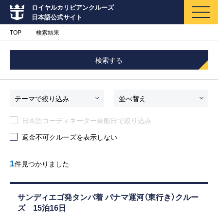
ロイヤルカリビアンクルーズ
日本語公式サイト
TOP
検索結果
検索する
マイページ
メルマガ登録
テーマで絞り込み
並べ替え
日本語コーディネーター乗船日で絞り込み
クルーズ検索
返金不可クルーズを表示しない
キャンペーン・特集
1
件見つかりました
クルーズの楽しみ方
サンディエゴ発タンパ着 パナマ運河（東行き）クルー
船内へようこそ
ズ 15泊16日