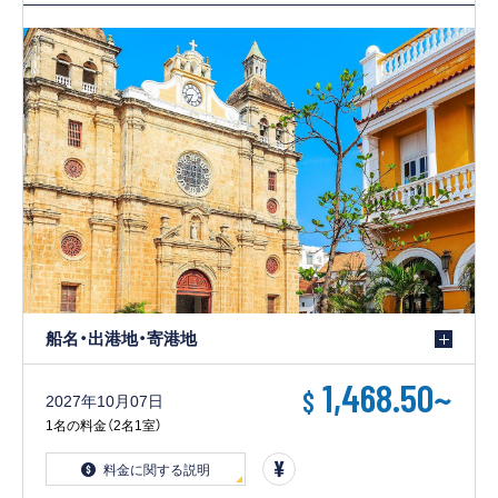
客船のご案内
寄港地ガイド
トピックス
パンフレット
ご予約後の流れ
お問い合わせ
ロイヤルカリビアンが選ば
よくあるご質問
れる理由
船名・出港地・寄港地
1,468.50
~
$
2027年10月07日
1名の料金（2名1室）
料金に関する説明