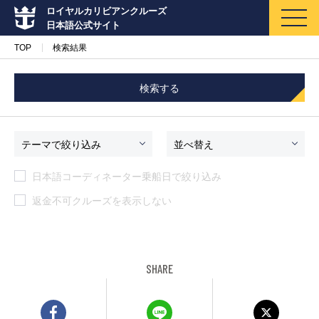
ロイヤルカリビアンクルーズ
日本語公式サイト
TOP
検索結果
検索する
マイページ
メルマガ登録
テーマで絞り込み
並べ替え
日本語コーディネーター乗船日で絞り込み
クルーズ検索
返金不可クルーズを表示しない
キャンペーン・特集
クルーズの楽しみ方
SHARE
船内へようこそ