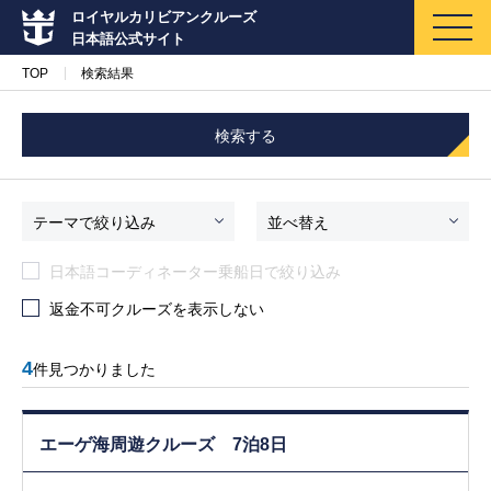
ロイヤルカリビアンクルーズ
日本語公式サイト
TOP
検索結果
検索する
マイページ
メルマガ登録
テーマで絞り込み
並べ替え
日本語コーディネーター乗船日で絞り込み
クルーズ検索
返金不可クルーズを表示しない
キャンペーン・特集
4
件見つかりました
クルーズの楽しみ方
エーゲ海周遊クルーズ 7泊8日
船内へようこそ