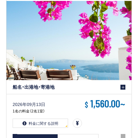
客船のご案内
寄港地ガイド
トピックス
パンフレット
ご予約後の流れ
お問い合わせ
ロイヤルカリビアンが選ば
船名・出港地・寄港地
よくあるご質問
れる理由
1,560.00
~
$
2026年09月13日
1名の料金（2名1室）
料金に関する説明