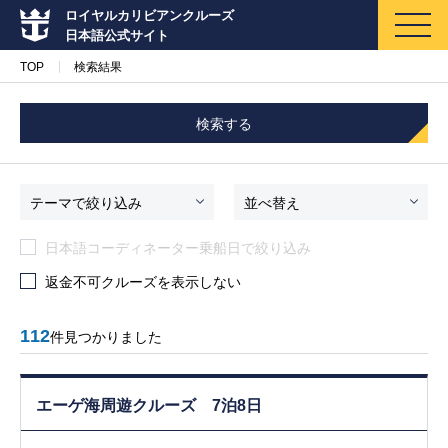
ロイヤルカリビアンクルーズ
日本語公式サイト
TOP
検索結果
検索する
マイページ
メルマガ登録
テーマで絞り込み
並べ替え
日本語コーディネーター乗船日で絞り込み
クルーズ検索
返金不可クルーズを表示しない
キャンペーン・特集
112
件見つかりました
クルーズの楽しみ方
エーゲ海周遊クルーズ 7泊8日
船内へようこそ