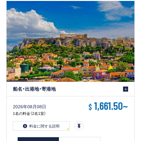
客船のご案内
寄港地ガイド
トピックス
パンフレット
ご予約後の流れ
お問い合わせ
ロイヤルカリビアンが選ば
船名・出港地・寄港地
よくあるご質問
れる理由
1,661.50
~
$
2026年08月08日
1名の料金（2名1室）
料金に関する説明