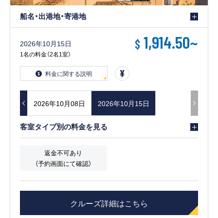
船名・出港地・寄港地
1,914.50
~
$
2026年10月15日
1名の料金（2名1室）
料金に関する説明
0月01日
2026年10月08日
2026年10月15日
客室タイプ別の料金を見る
返金不可あり
（予約画面にて確認）
クルーズ詳細はこちら