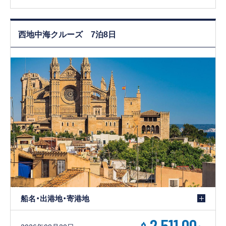
西地中海クルーズ 7泊8日
船名・出港地・寄港地
2,511.00
~