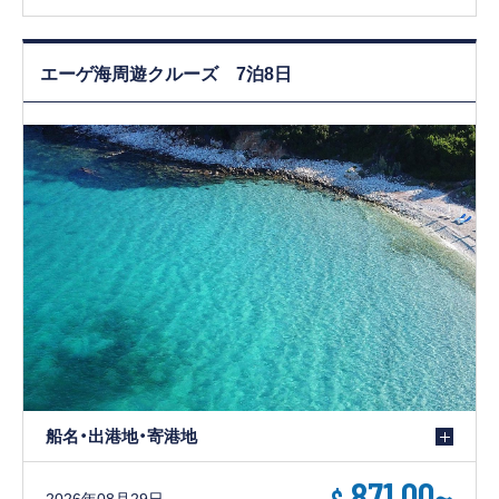
エーゲ海周遊クルーズ 7泊8日
船名・出港地・寄港地
871.00
~
2026年08月29日