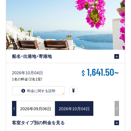
船名・出港地・寄港地
1,641.50
~
$
2026年10月04日
1名の料金（2名1室）
料金に関する説明
8月30日
2026年09月06日
2026年10月04日
客室タイプ別の料金を見る