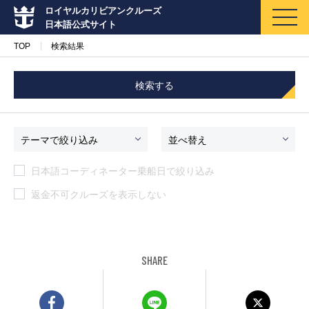
ロイヤルカリビアンクルーズ
日本語公式サイト
TOP
検索結果
検索する
マイページ
メルマガ登録
テーマで絞り込み
並べ替え
日本語コーディネーター乗船日で絞り込み
クルーズ検索
返金不可クルーズを表示しない
キャンペーン・特集
クルーズの楽しみ方
SHARE
船内へようこそ