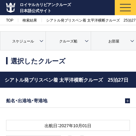
ロイヤルカリビアンクルーズ
日本語公式サイト
TOP
検索結果
シアトル発ブリスベン着 太平洋横断クルーズ 25泊2
スケジュール
クルーズ船
お部屋
マイページ
メルマガ登録
選択したクルーズ
クルーズ検索
シアトル発ブリスベン着 太平洋横断クルーズ 25泊27日
キャンペーン・特集
船名・出港地・寄港地
クルーズの楽しみ方
船内へようこそ
出航日：2027年10月01日