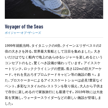
Voyager of the Seas
ボイジャー・オブ・ザ・シーズ
1999年就航当時、タイタニックの4倍、クイーンエリザベスⅡの2
倍の大きさを誇る、世界最大客船として注目を集めました。大き
いだけはでなく船内で地上のあらゆるレジャーを楽しめるという
コンセプトのもと、驚くべき設備が備わっています。アイススケ
ートリンク、ロッククライミングの壁面、長さ122mの巨大アーケ
ード、それを見おろすプロムナードキャビン等の施設の数々。ま
た、プロスケーターによるアイススケートショーは必見！豊富なイ
ベント、多彩なスタイルのレストランを取り揃え、大人から子供ま
で存分に楽しめるので家族旅行にも最適です。2019年秋には大改
装を実施し、ウォータースライダーなどの新しい施設が登場しま
した。