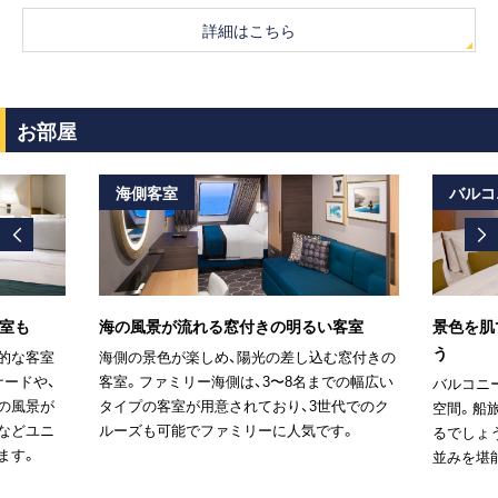
詳細はこちら
お部屋
海側客室
バルコ
室も
海の風景が流れる窓付きの明るい客室
景色を肌
う
的な客室
海側の景色が楽しめ、陽光の差し込む窓付きの
ナードや、
客室。ファミリー海側は、3〜8名までの幅広い
バルコニ
の風景が
タイプの客室が用意されており、3世代でのク
空間。船
などユニ
ルーズも可能でファミリーに人気です。
るでしょ
ます。
並みを堪