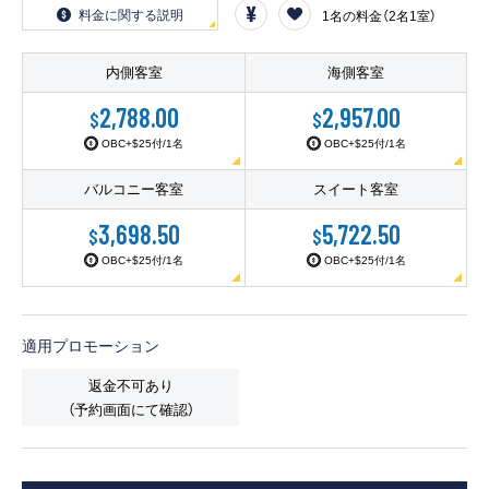
客船のご案内
料金に関する説明
1名の料金（2名1室）
寄港地ガイド
内側客室
海側客室
2,788.00
2,957.00
$
$
トピックス
パンフレット
OBC+$25付/1名
OBC+$25付/1名
バルコニー客室
スイート客室
ご予約後の流れ
お問い合わせ
3,698.50
5,722.50
$
$
OBC+$25付/1名
OBC+$25付/1名
ロイヤルカリビアンが選ば
よくあるご質問
れる理由
適用プロモーション
返金不可あり
（予約画面にて確認）