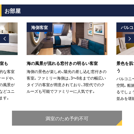
お部屋
海側客室
バルコ
室も
海の風景が流れる窓付きの明るい客室
景色を肌
う
的な客室
海側の景色が楽しめ、陽光の差し込む窓付きの
ナードや、
客室。ファミリー海側は、3〜8名までの幅広い
バルコニ
の風景が
タイプの客室が用意されており、3世代でのク
空間。船
などユニ
ルーズも可能でファミリーに人気です。
るでしょ
ます。
並みを堪
満室のため予約不可