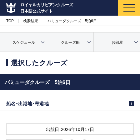
ロイヤルカリビアンクルーズ
日本語公式サイト
TOP
検索結果
バミューダクルーズ 5泊6日
スケジュール
クルーズ船
お部屋
マイページ
メルマガ登録
選択したクルーズ
クルーズ検索
バミューダクルーズ 5泊6日
キャンペーン・特集
船名・出港地・寄港地
クルーズの楽しみ方
船内へようこそ
出航日：2026年10月17日