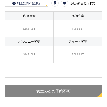
客船のご案内
料金に関する説明
1名の料金（2名1室）
寄港地ガイド
内側客室
海側客室
SOLD OUT
SOLD OUT
トピックス
パンフレット
バルコニー客室
スイート客室
ご予約後の流れ
お問い合わせ
SOLD OUT
SOLD OUT
ロイヤルカリビアンが選ば
よくあるご質問
れる理由
満室のため予約不可