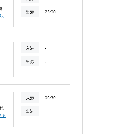
海
出港
23:00
、し
見る
騎
入港
-
出港
-
入港
06:30
観
出港
-
ジ
見る