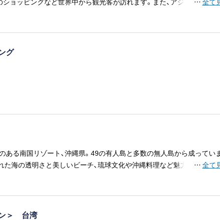
のショッピングなど世界中から観光客が訪れます。また、アジアの国際ビ
…
全て
ても需要が高い都市です。
ジング
のある南国リゾート、沖縄県。49の有人島と多数の無人島から成ってい
れた海の透明さと美しいビーチ、琉球文化や沖縄料理など魅力あるもの
…
全て
ン＞ 台湾