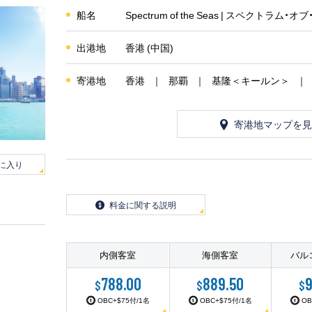
船名
Spectrum of the Seas | スペクトラム・
出港地
香港 (中国)
寄港地
香港
那覇
基隆＜キールン＞
寄港地マップを見
に入り
料金に関する説明
内側客室
海側客室
バル
788.00
889.50
9
$
$
$
OBC+$75付/1名
OBC+$75付/1名
OB