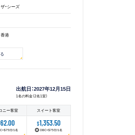
オブ・ザ・シーズ
香港
る
出航日：2027年12月15日
1名の料金（2名1室）
コニー客室
スイート客室
62.00
1,353.50
$
C+$75付/1名
OBC+$75付/1名