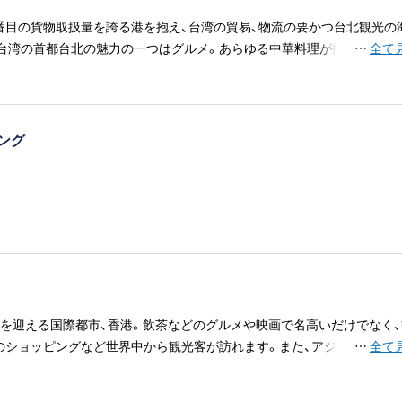
番目の貨物取扱量を誇る港を抱え、台湾の貿易、物流の要かつ台北観光の
台湾の首都台北の魅力の一つはグルメ。あらゆる中華料理が揃っており
…
全て
味と技を競い合っています。また、建物の1階の一部を歩道として使う「
建築構造も特徴的です。
ジング
目を迎える国際都市、香港。飲茶などのグルメや映画で名高いだけでなく、
のショッピングなど世界中から観光客が訪れます。また、アジアの国際ビ
…
全て
ても需要が高い都市です。