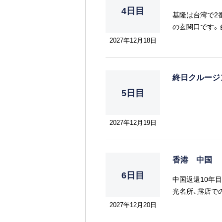
4日目
基隆は台湾で2
の玄関口です。
かも一流の店が
2027年12月18日
楼」と呼ばれる
終日クルー
5日目
2027年12月19日
香港 中国
6日目
中国返還10年
光名所、露店で
ネスの拠点とし
2027年12月20日