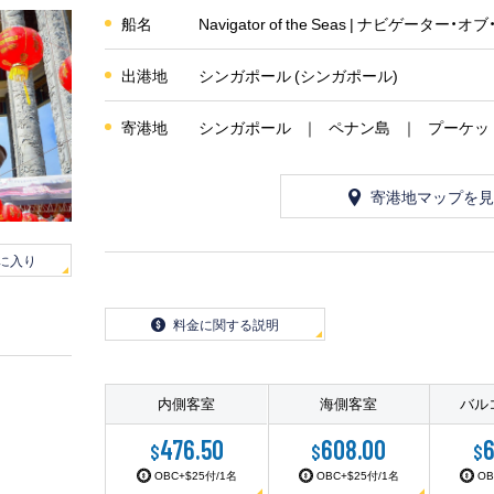
船名
Navigator of the Seas | ナビゲーター・
出港地
シンガポール (シンガポール)
寄港地
シンガポール
ペナン島
プーケッ
寄港地マップを見
に入り
料金に関する説明
内側客室
海側客室
バル
476.50
608.00
6
$
$
$
OBC+$25付/1名
OBC+$25付/1名
OB