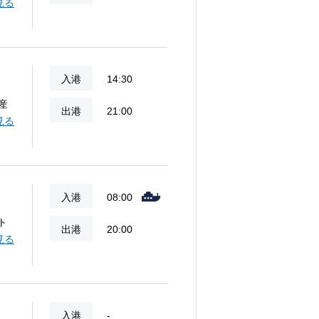
理を
見る
入港
14:30
産
出港
21:00
様式
見る
中
占
、
入港
08:00
ト
出港
20:00
ルト
見る
に
お
ンビ
入港
-