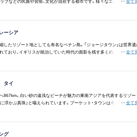
アラブなどの民族や習俗、文化が混在する都市です。様々なエスニック料
…
全て
の国ならではの魅力です。
レーシア
縮したリゾート地としても有名なペナン島。「ジョージタウン」は世界遺
れており、イギリスが統治していた時代の面影を残す多くのコロニアル
…
全て
豊かな宗教建築などが点在します。お洒落なショップやカフェも多く、街
も点在し、街歩きもお楽しみいただけます。また中国系住民が大多数を
隋一のグルメ天国としても名高い場所です。 ※船はジョージタウンの
AN PIERに停泊します。マレーシアリンギットは船内で両替できませんので
 タイ
両替所（日本円も可）をご利用ください。
へ867km。白い砂の遠浅なビーチが魅力の東南アジアを代表するリゾー
ンに浮かぶ真珠」と喩えられています。プーケット・タウンは今も中国・ポ
…
全て
な建築物を残しています。 ※ プーケットはテンダーボートによる寄港
月～3月の乾季は島の中心のパトンビーチに到着します。4月～10月の雨季
よりディープシーポートになります。（プーケット島東側に位置しパト
5分。寄港地観光ツアーのご予約をおすすめします）
ジング