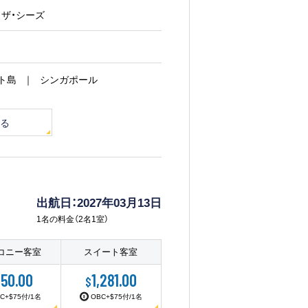
オブ・ザ・シーズ
ト島
シンガポール
る
出航日：2027年03月13日
1名の料金（2名1室）
コニー客室
スイート客室
50.00
1,281.00
$
C+$75付/1名
OBC+$75付/1名