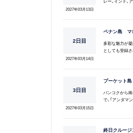
レー、インド、
味わえるのもこ
2027年03月13日
ペナン島 マ
2日目
多彩な魅力が凝
としても登録さ
の建築物、彩り
2027年03月14日
には壁画アート
め、マレーシア
SWETTENH
プーケット島
ターミナル内の
3日目
バンコクから南
で、「アンダマ
ガル様式の優雅
2027年03月15日
なります。11
よび天候状況に
ーチまで車で4
終日クルー