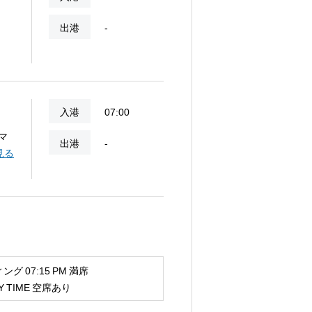
出港
-
入港
07:00
マ
出港
-
理を
見る
グ 07:15 PM 満席
 TIME 空席あり