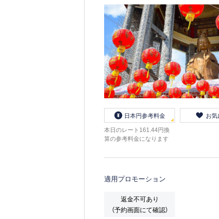
日本円参考料金
お気
本日のレート161.44円換
算の参考料金になります
適用プロモーション
返金不可あり
（予約画面にて確認）