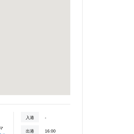
入港
-
マ
出港
16:00