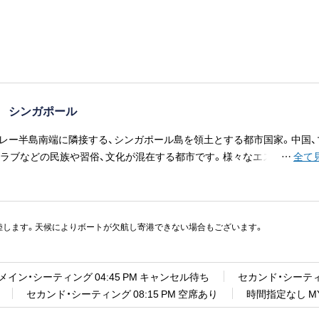
 シンガポール
レー半島南端に隣接する、シンガポール島を領土とする都市国家。中国、
アラブなどの民族や習俗、文化が混在する都市です。様々なエスニック料
…
全て
の国ならではの魅力です。
陸します。天候によりボートが欠航し寄港できない場合もございます。
メイン・シーティング 04:45 PM キャンセル待ち
セカンド・シーティン
セカンド・シーティング 08:15 PM 空席あり
時間指定なし MY