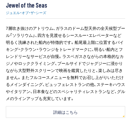
Jewel of the Seas
ジュエル・オブ・ザ・シーズ
7層吹き抜けのアトリウム、ガラスのドーム型天井の全天候型プー
ル「ソラリウム」、四方を見渡せるシースルー・エレベーターなど
明るく洗練された船内が特徴的です。船尾最上階に位置するバイ
キング・クラウン・ラウンジをトレードマークに、明るい船内とフ
レンドリーなサービスが自慢。ラスベガスさながらの本格的なカ
ジノやロッククライミング、プールサイドでジャグジーに浸かり
ながら大型野外スクリーンで映画を鑑賞したりと、楽しみは尽き
ません。またフルコースメニューを無料でお召し上がりいただけ
るメインダイニング、ビュッフェレストランの他、ステーキハウス
やイタリアン、日本食などのスペシャリティレストランなど、グル
メのラインアップも充実しています。
詳細はこちら