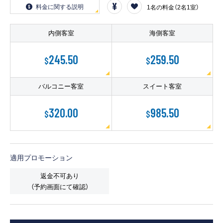
客船のご案内
料金に関する説明
1名の料金（2名1室）
寄港地ガイド
内側客室
海側客室
245.50
259.50
$
$
トピックス
パンフレット
バルコニー客室
スイート客室
ご予約後の流れ
お問い合わせ
320.00
985.50
$
$
ロイヤルカリビアンが選ば
よくあるご質問
れる理由
適用プロモーション
返金不可あり
（予約画面にて確認）