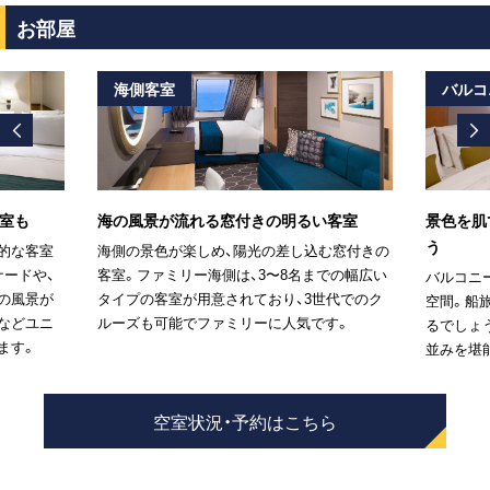
お部屋
海側客室
バルコ
室も
海の風景が流れる窓付きの明るい客室
景色を肌
う
的な客室
海側の景色が楽しめ、陽光の差し込む窓付きの
ナードや、
客室。ファミリー海側は、3〜8名までの幅広い
バルコニ
の風景が
タイプの客室が用意されており、3世代でのク
空間。船
などユニ
ルーズも可能でファミリーに人気です。
るでしょ
ます。
並みを堪
空室状況・予約はこちら