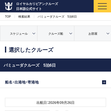
ロイヤルカリビアンクルーズ
日本語公式サイト
TOP
検索結果
バミューダクルーズ 5泊6日
スケジュール
クルーズ船
お部屋
マイページ
メルマガ登録
選択したクルーズ
クルーズ検索
バミューダクルーズ 5泊6日
キャンペーン・特集
船名・出港地・寄港地
クルーズの楽しみ方
船内へようこそ
出航日：2026年09月26日