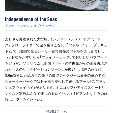
Independence of the Seas
インディペンデンス・オブ・ザ・シーズ
楽しさが凝縮された大型船、インディペンデンス・オブ・ザ・シー
ズ。フローライダーで波を乗りこなし、「バトル・フォー・プラネッ
トZ」では暗闇で光るレーザー銃で白熱のバトルを楽しみましょ
う。おなかがすいたら「プレイメーカーズ」でおいしいパブフード
をどうぞ。 ソラリウムは南国リゾートの雰囲気がそのまま再現さ
れた大人のリラクゼーションゾーン。海抜34m、船体の両側に
3.6m突き出た総ガラス張りの展望ジャグジーは最高の眺めです。
ウォーターパークではお子様も安心して遊べるプール「スプラッ
シュアウェイベイ」があります。ミニゴルフやアイススケートリ
ンクなど家族みんなで楽しめるロイヤルカリビアンおなじみの施
設もお楽しみください。
詳細はこちら