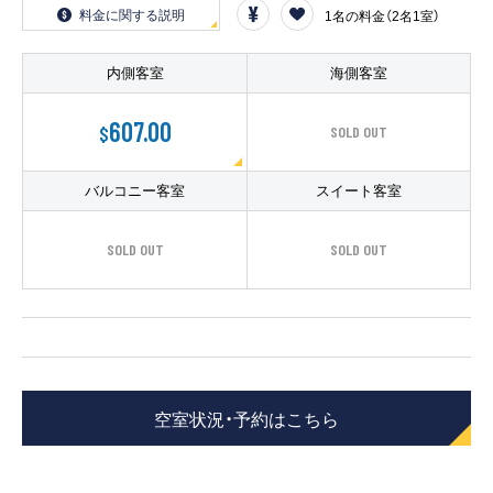
客船のご案内
料金に関する説明
1名の料金（2名1室）
寄港地ガイド
内側客室
海側客室
607.00
$
SOLD OUT
トピックス
パンフレット
バルコニー客室
スイート客室
ご予約後の流れ
お問い合わせ
SOLD OUT
SOLD OUT
ロイヤルカリビアンが選ば
よくあるご質問
れる理由
空室状況・予約はこちら