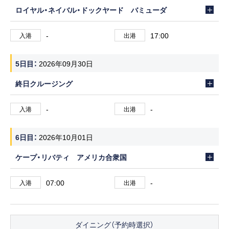
ロイヤル・ネイバル・ドックヤード バミューダ
-
17:00
入港
出港
5日目
2026年09月30日
終日クルージング
-
-
入港
出港
6日目
2026年10月01日
ケープ・リバティ アメリカ合衆国
07:00
-
入港
出港
ダイニング（予約時選択）