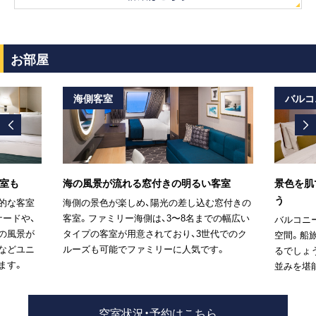
お部屋
海側客室
バルコ
室も
海の風景が流れる窓付きの明るい客室
景色を肌
う
的な客室
海側の景色が楽しめ、陽光の差し込む窓付きの
ナードや、
客室。ファミリー海側は、3〜8名までの幅広い
バルコニ
の風景が
タイプの客室が用意されており、3世代でのク
空間。船
などユニ
ルーズも可能でファミリーに人気です。
るでしょ
ます。
並みを堪
空室状況・予約はこちら