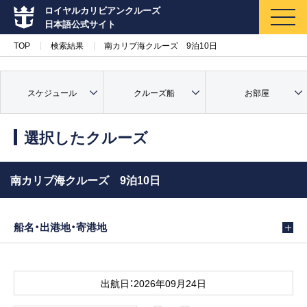
ロイヤルカリビアンクルーズ
日本語公式サイト
TOP
検索結果
南カリブ海クルーズ 9泊10日
スケジュール
クルーズ船
お部屋
マイページ
メルマガ登録
選択したクルーズ
クルーズ検索
南カリブ海クルーズ 9泊10日
キャンペーン・特集
船名・出港地・寄港地
クルーズの楽しみ方
船内へようこそ
出航日：2026年09月24日