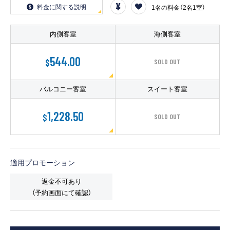
客船のご案内
料金に関する説明
1名の料金（2名1室）
寄港地ガイド
内側客室
海側客室
544.00
$
SOLD OUT
トピックス
パンフレット
バルコニー客室
スイート客室
ご予約後の流れ
お問い合わせ
1,228.50
$
SOLD OUT
ロイヤルカリビアンが選ば
よくあるご質問
れる理由
適用プロモーション
返金不可あり
（予約画面にて確認）