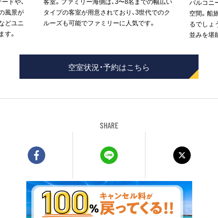
ナードや、
客室。ファミリー海側は、3〜8名までの幅広い
バルコニ
の風景が
タイプの客室が用意されており、3世代でのク
空間。船
などユニ
ルーズも可能でファミリーに人気です。
るでしょ
ます。
並みを堪
空室状況・予約はこちら
SHARE