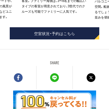
ナードや、
客室。ファミリー海側は、3〜8名までの幅広い
バルコニ
の風景が
タイプの客室が用意されており、3世代でのク
空間。船
などユニ
ルーズも可能でファミリーに人気です。
るでしょ
ます。
並みを堪
空室状況・予約はこちら
SHARE