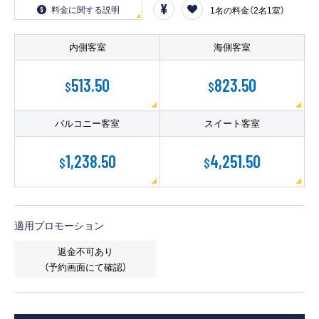
客船のご案内
料金に関する説明
1名の料金（2名1室）
寄港地ガイド
内側客室
海側客室
513.50
823.50
$
$
トピックス
パンフレット
バルコニー客室
スイート客室
ご予約後の流れ
お問い合わせ
1,238.50
4,251.50
$
$
ロイヤルカリビアンが選ば
よくあるご質問
れる理由
適用プロモーション
返金不可あり
（予約画面にて確認）