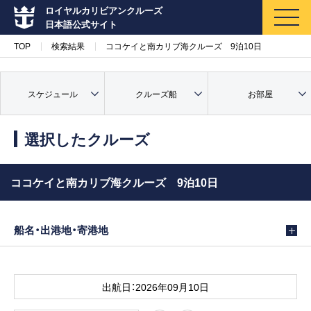
ロイヤルカリビアンクルーズ
日本語公式サイト
TOP
検索結果
ココケイと南カリブ海クルーズ 9泊10日
スケジュール
クルーズ船
お部屋
マイページ
メルマガ登録
選択したクルーズ
クルーズ検索
ココケイと南カリブ海クルーズ 9泊10日
キャンペーン・特集
船名・出港地・寄港地
クルーズの楽しみ方
船内へようこそ
出航日：2026年09月10日