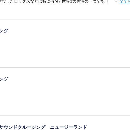
建設したロックスなどは特に有名。世界3大美港の一つであり、ボンダイ
…
全て
ファーに人気のビーチもあります。おなじみのコアラのいる動物園など
りだくさん。
ジング
ジング
サウンドクルージング ニュージーランド