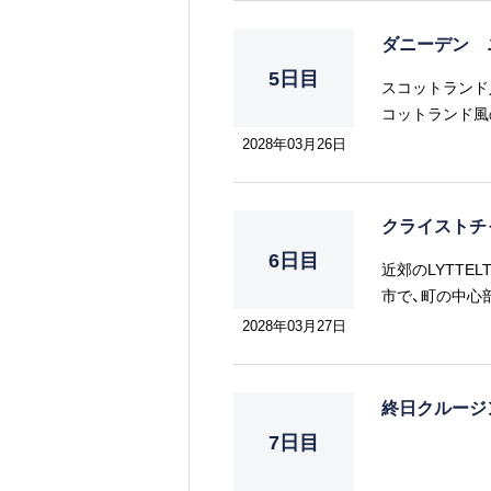
ダニーデン 
5日目
スコットランド
コットランド風
斜度38度の世
2028年03月26日
クライストチ
6日目
近郊のLYTTE
市で、町の中心
町」と称される
2028年03月27日
めます。
終日クルー
7日目