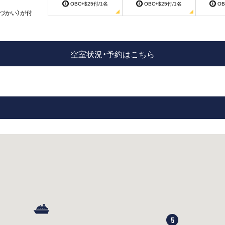
OBC+$25付/1名
OBC+$25付/1名
OB
づかい）が付
空室状況・予約はこちら
5