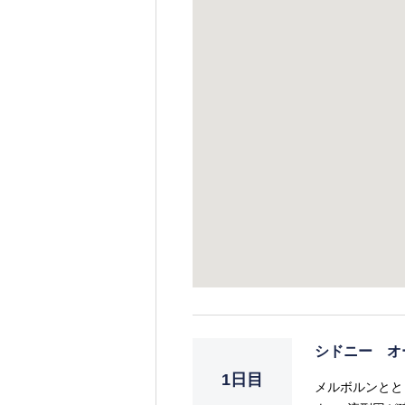
シドニー オ
1日目
メルボルンとと