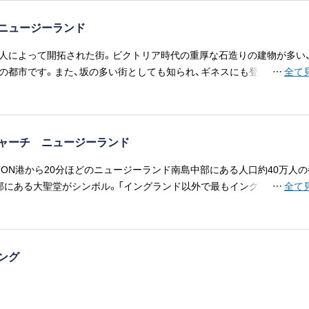
ニュージーランド
人によって開拓された街。ビクトリア時代の重厚な石造りの建物が多い
の都市です。また、坂の多い街としても知られ、ギネスにも登録されてい
…
全て
界一の急坂はこの街にあります。
ャーチ ニュージーランド
LTON港から20分ほどのニュージーランド南島中部にある人口約40万人の
部にある大聖堂がシンボル。「イングランド以外で最もイングランドらし
…
全て
美しい町並みと庭園が特徴です。郊外では熱気球、スカイダイビングが楽
ジング