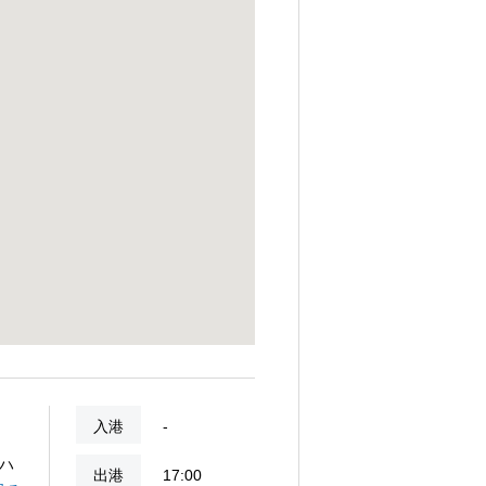
入港
-
ハ
出港
17:00