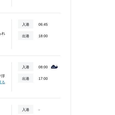
入港
06:45
られ
出港
18:00
入港
08:00
が浮
出港
17:00
の
見る
入港
-