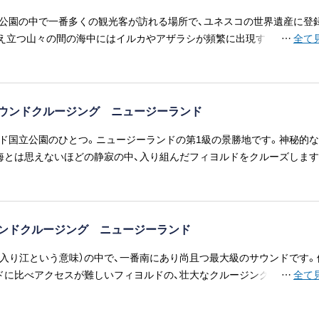
公園の中で一番多くの観光客が訪れる場所で、ユネスコの世界遺産に登
え立つ山々の間の海中にはイルカやアザラシが頻繁に出現するという、
…
全て
ウンドクルージング ニュージーランド
ド国立公園のひとつ。ニュージーランドの第1級の景勝地です。神秘的な
海とは思えないほどの静寂の中、入り組んだフィヨルドをクルーズします
ンドクルージング ニュージーランド
（入り江という意味）の中で、一番南にあり尚且つ最大級のサウンドです。
ドに比べアクセスが難しいフィヨルドの、壮大なクルージングをお楽し
…
全て