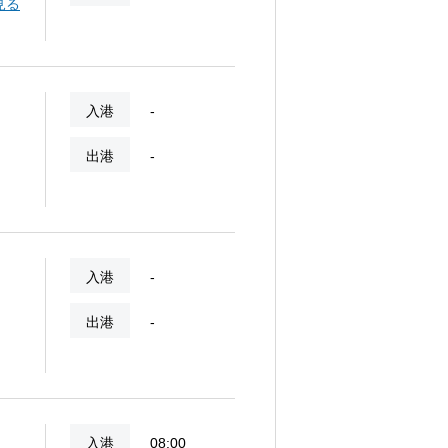
ビー
見る
、観
入港
-
出港
-
入港
-
出港
-
入港
08:00