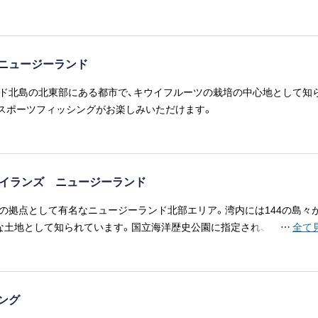
ニュージーランド
ド北島の北東部にある都市で、キウイフルーツの栽培の中心地として知
スポーツフィッシングがお楽しみいただけます。
アイランズ ニュージーランド
の拠点として有名なニュージーランド北部エリア。湾内には144の島々
な土地として知られています。国立海洋歴史公園に指定され、豊富な種類
…
全て
した野生動物の宝庫で、ニュージーランド発祥の地でもあります。
ジング