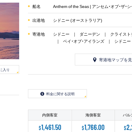
船名
Anthem of the Seas | アンセム・オブ・ザ・
出港地
シドニー (オーストラリア)
寄港地
シドニー
ダニーデン
クライスト
ベイ・オブ・アイランズ
シドニー
寄港地マップを見
に入り
料金に関する説明
内側客室
海側客室
バル
1,461.50
1,766.00
2,
$
$
$