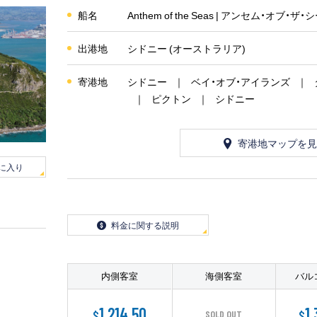
船名
Anthem of the Seas | アンセム・オブ・ザ・
出港地
シドニー (オーストラリア)
寄港地
シドニー
ベイ・オブ・アイランズ
ピクトン
シドニー
寄港地マップを見
に入り
料金に関する説明
内側客室
海側客室
バル
1,214.50
1
$
SOLD OUT
$