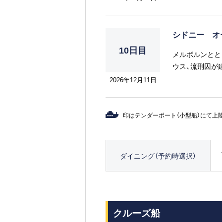
シドニー オ
10日目
メルボルンとと
ウス、流刑囚が
チをはじめサー
2026年12月11日
光スポットは盛
印はテンダーポート（小型船）にて上
ダイニング（予約時選択）
クルーズ船