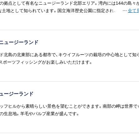
の拠点として有名なニュージーランド北部エリア。湾内には144の島々
な土地として知られています。国立海洋歴史公園に指定され、豊富な種類
…
全て
した野生動物の宝庫で、ニュージーランド発祥の地でもあります。
ニュージーランド
ド北島の北東部にある都市で、キウイフルーツの栽培の中心地として知
スポーツフィッシングがお楽しみいただけます。
ュージーランド
ッフヒルから素晴らしい景色を望むことができます。南部の岬は世界で
の生息地。羊毛やパルプ産業が盛んです。