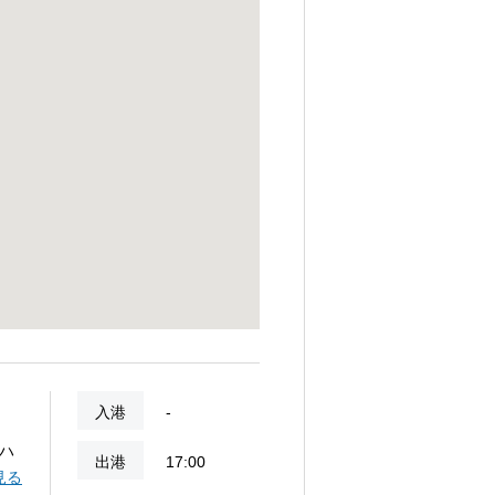
入港
-
ハ
出港
17:00
ビー
見る