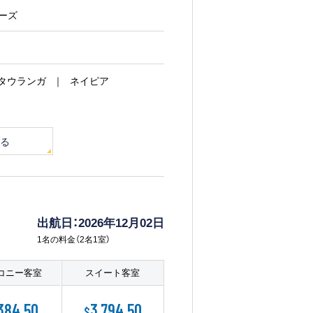
シーズ
タウランガ
ネイピア
る
出航日：2026年12月02日
1名の料金（2名1室）
コニー客室
スイート客室
,384.50
3,794.50
$