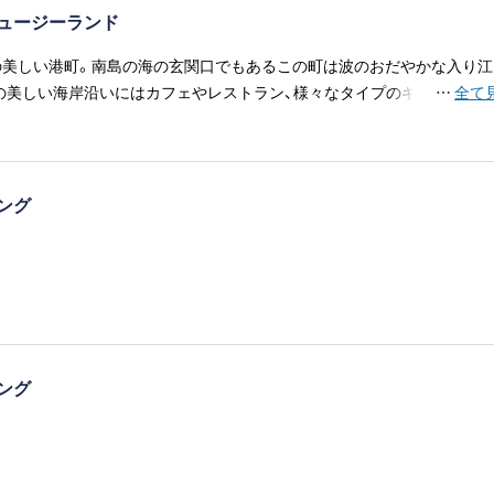
ュージーランド
人の美しい港町。南島の海の玄関口でもあるこの町は波のおだやかな入り江
の美しい海岸沿いにはカフェやレストラン、様々なタイプのギャラリー
…
全て
す。深い森に覆われた山々が海上に連なる、息を呑むような景観が楽し
ジング
ジング