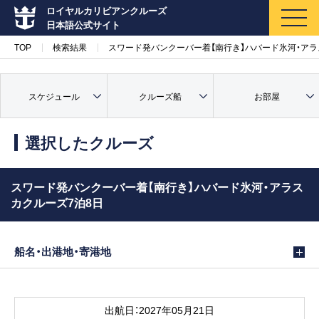
ロイヤルカリビアンクルーズ
日本語公式サイト
TOP
検索結果
スワード発バンクーバー着【南行き】ハバード氷河・アラ
スケジュール
クルーズ船
お部屋
マイページ
メルマガ登録
選択したクルーズ
クルーズ検索
スワード発バンクーバー着【南行き】ハバード氷河・アラス
カクルーズ7泊8日
キャンペーン・特集
船名・出港地・寄港地
クルーズの楽しみ方
船内へようこそ
出航日：2027年05月21日