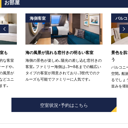
お部屋
海側客室
バルコ
室も
海の風景が流れる窓付きの明るい客室
景色を肌
う
的な客室
海側の景色が楽しめ、陽光の差し込む窓付きの
ナードや、
客室。ファミリー海側は、3〜8名までの幅広い
バルコニ
の風景が
タイプの客室が用意されており、3世代でのク
空間。船
などユニ
ルーズも可能でファミリーに人気です。
るでしょ
ます。
並みを堪
空室状況・予約はこちら