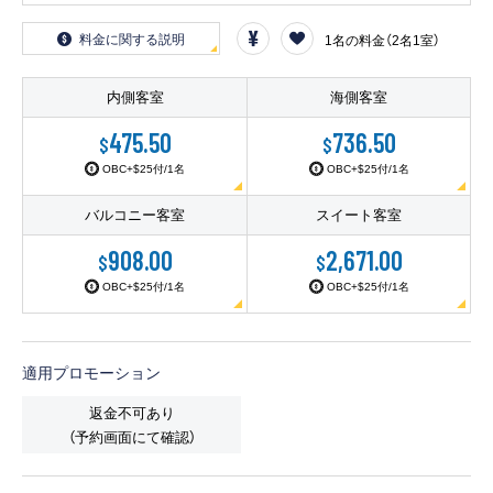
客船のご案内
料金に関する説明
1名の料金（2名1室）
寄港地ガイド
内側客室
海側客室
トピックス
パンフレット
475.50
736.50
$
$
OBC+$25付/1名
OBC+$25付/1名
バルコニー客室
スイート客室
ご予約後の流れ
お問い合わせ
908.00
2,671.00
$
$
OBC+$25付/1名
OBC+$25付/1名
ロイヤルカリビアンが選ば
よくあるご質問
れる理由
適用プロモーション
返金不可あり
（予約画面にて確認）