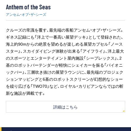
Anthem of the Seas
アンセム・オブ・ザ・シーズ
クルーズの常識を覆す、最先端の客船アンセム・オブ・ザ・シーズ。
ギネス記録にも「洋上で一番高い展望デッキ」として登録された、
海上約90mからの絶景を望めるが楽しめる展望カプセル「ノース
スター」、スカイダイビング体験が出来る「アイフライ」、洋上最大
のスポーツとエンターテイメント屋内施設「シープレックス」、2
基のロボットバーテンダーが軽快にシェイカーを振る「バイオニ
ックバー」、三層吹き抜けの展望ラウンジに、最先端のプロジェク
ションマッピングと6基のロボットスクリーンが幻想的なショー
を繰り広げる「TWO70」など、ロイヤル・カリビアンならではの斬
新な施設が満載です。
詳細はこちら