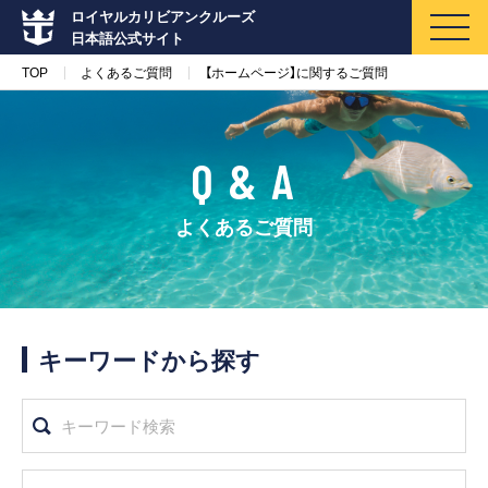
ロイヤルカリビアンクルーズ
日本語公式サイト
TOP
よくあるご質問
【ホームページ】に関するご質問
Q & A
マイページ
メルマガ登録
よくあるご質問
クルーズ検索
キャンペーン・特集
キーワードから探す
クルーズの楽しみ方
船内へようこそ