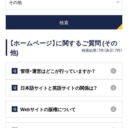
客船のご案内
寄港地ガイド
検索
トピックス
パンフレット
【ホームページ】に関するご質問 (その
他)
検索結果：
7
件（表示：
7
件）
ご予約後の流れ
お問い合わせ
管理・運営はどこが行っていますか？
Q
ロイヤルカリビアンが選ば
よくあるご質問
れる理由
日本語サイトと英語サイトの関係は？
Q
Webサイトの版権について
Q