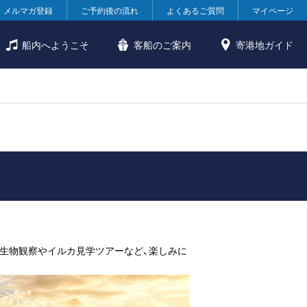
メルマガ登録
ご予約後の流れ
よくあるご質問
マイページ
船内へようこそ
客船のご案内
寄港地ガイド
洋生物観察やイルカ見学ツアーなど、楽しみに