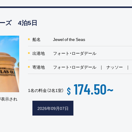
ーズ 4泊5日
船名
Jewel of the Seas
出港地
フォート・ローダデール
寄港地
フォート・ローダデール
ナッソー
174.50
~
$
1名の料金（2名1室）
が表示され
2026年09月07日