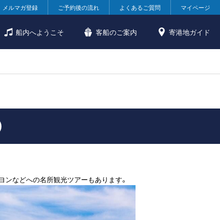
メルマガ登録
ご予約後の流れ
よくあるご質問
マイページ
船内へようこそ
客船のご案内
寄港地ガイド
）
ニヨンなどへの名所観光ツアーもあります。