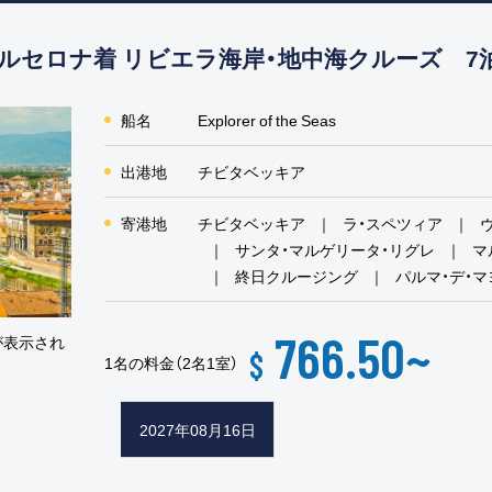
ルセロナ着 リビエラ海岸・地中海クルーズ 7
船名
Explorer of the Seas
出港地
チビタベッキア
寄港地
チビタベッキア
ラ・スペツィア
サンタ・マルゲリータ・リグレ
マ
終日クルージング
パルマ・デ・
766.50
~
が表示され
$
1名の料金（2名1室）
2027年08月16日