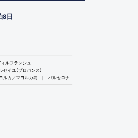
泊8日
ヴィルフランシュ
ルセイユ（プロバンス）
マヨルカ／マヨルカ島
バルセロナ