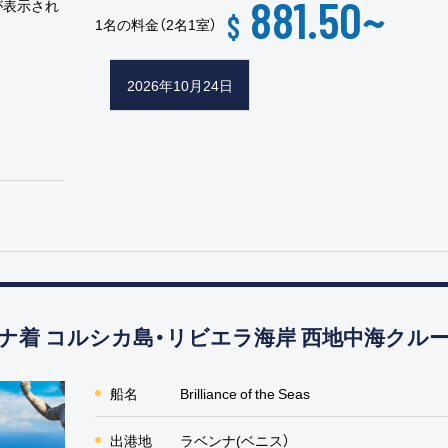
881.50
~
が表示され
$
1名の料金（2名1室）
2026年10月24日
着 コルシカ島・リビエラ海岸 西地中海クルー
船名
Brilliance of the Seas
出港地
ラベンナ(ベニス）