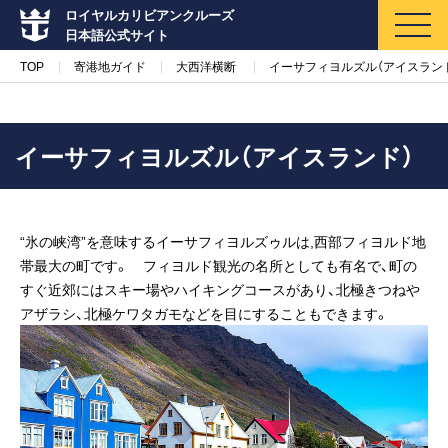
ロイヤルカリビアンクルーズ
日本語公式サイト
TOP
寄港地ガイド
大西洋横断
イーサフィヨルズル（アイスラン
イーサフィヨルズル（アイスランド）
マイページ
メルマガ登録
“氷の峡湾”を意味するイーサフィヨルズゥルは,西部フィヨルド地
クルーズ検索
帯最大の町です。 フィヨルド観光の名所としても有名で、町の
すぐ近郊にはスキー場やハイキングコースがあり、北極きつねや
キャンペーン・特集
アザラシ、北極ケワタガモなどを目にすることもできます。
クルーズの楽しみ方
船内へようこそ