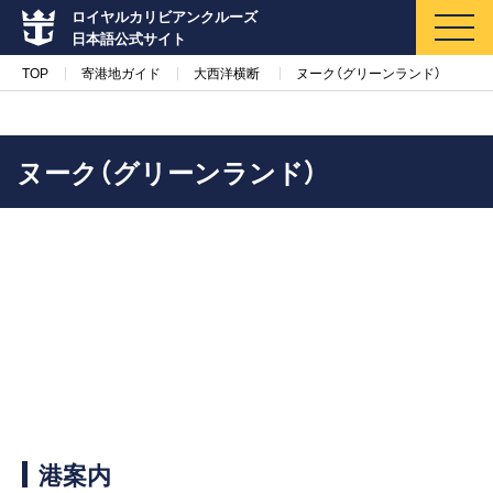
ロイヤルカリビアンクルーズ
日本語公式サイト
TOP
寄港地ガイド
大西洋横断
ヌーク（グリーンランド）
ヌーク（グリーンランド）
マイページ
メルマガ登録
クルーズ検索
キャンペーン・特集
クルーズの楽しみ方
船内へようこそ
港案内