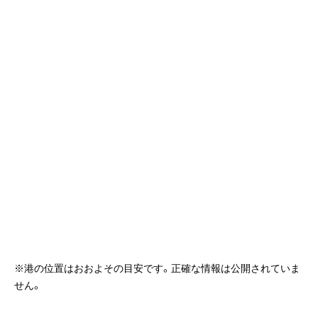
客船のご案内
寄港地ガイド
トピックス
パンフレット
ご予約後の流れ
お問い合わせ
ロイヤルカリビアンが選ば
よくあるご質問
れる理由
※港の位置はおおよその目安です。正確な情報は公開されていま
せん。