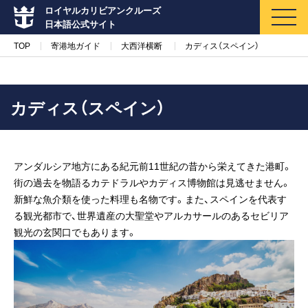
ロイヤルカリビアンクルーズ
日本語公式サイト
TOP
寄港地ガイド
大西洋横断
カディス（スペイン）
カディス（スペイン）
マイページ
メルマガ登録
アンダルシア地方にある紀元前11世紀の昔から栄えてきた港町。
クルーズ検索
街の過去を物語るカテドラルやカディス博物館は見逃せません。
新鮮な魚介類を使った料理も名物です。また、スペインを代表す
キャンペーン・特集
る観光都市で、世界遺産の大聖堂やアルカサールのあるセビリア
観光の玄関口でもあります。
クルーズの楽しみ方
船内へようこそ