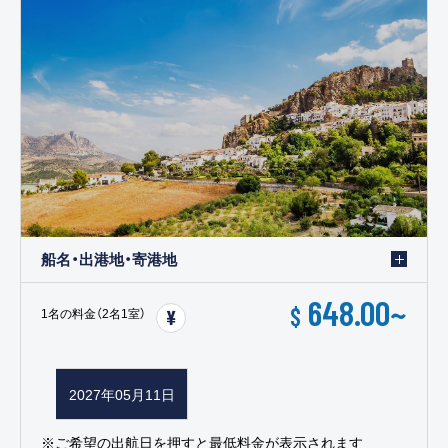
船名・出港地・寄港地
648.00
~
$
1名の料金（2名1室）
2027年05月11日
※ご希望の出航日を押すと最低料金が表示されます