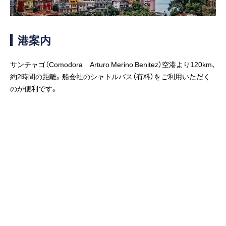
客船のご案内
寄港地ガイド
港案内
トピックス
パンフレット
サンチャゴ（Comodora Arturo Merino Benitez）空港より120km、
約2時間の距離。船会社のシャトルバス（有料）をご利用いただく
のが便利です。
ご予約後の流れ
お問い合わせ
ロイヤルカリビアンが選ば
よくあるご質問
れる理由