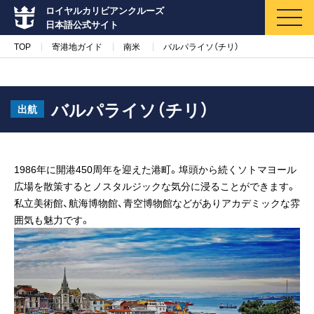
ロイヤルカリビアンクルーズ
日本語公式サイト
TOP
寄港地ガイド
南米
バルパライソ（チリ）
バルパライソ（チリ）
出航
マイページ
メルマガ登録
1986年に開港450周年を迎えた港町。埠頭から続くソトマヨール
クルーズ検索
広場を散策するとノスタルジックな気分に浸ることができます。
私立美術館、航海博物館、青空博物館などがありアカデミックな雰
キャンペーン・特集
囲気も魅力です。
クルーズの楽しみ方
船内へようこそ