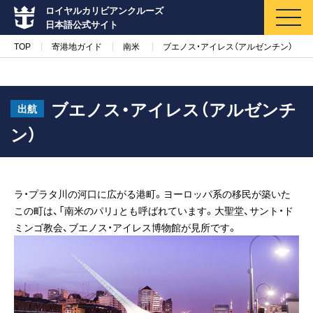
ロイヤルカリビアンクルーズ
日本語公式サイト
TOP
寄港地ガイド
南米
ブエノス・アイレス（アルゼンチン）
ブエノス・アイレス（アルゼンチ
出航
ン）
マイページ
メルマガ登録
クルーズ検索
ラ・プラタ川の河口に広がる港町。ヨーロッパ系の移民が築いた
この町は、「南米のパリ」とも呼ばれています。大聖堂、サント・ド
キャンペーン・特集
ミンゴ教会、ブエノス・アイレス博物館が見所です。
クルーズの楽しみ方
船内へようこそ