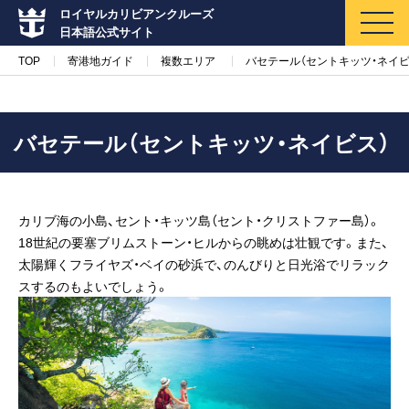
ロイヤルカリビアンクルーズ
日本語公式サイト
TOP
寄港地ガイド
複数エリア
バセテール（セントキッツ・ネイビ
バセテール（セントキッツ・ネイビス）
マイページ
メルマガ登録
カリブ海の小島、セント・キッツ島（セント・クリストファー島）。
クルーズ検索
18世紀の要塞ブリムストーン・ヒルからの眺めは壮観です。また、
太陽輝くフライヤズ・ベイの砂浜で、のんびりと日光浴でリラック
キャンペーン・特集
スするのもよいでしょう。
クルーズの楽しみ方
船内へようこそ