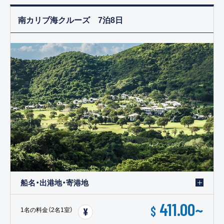
南カリブ海クルーズ 7泊8日
船名・出港地・寄港地
411.00
~
$
1名の料金（2名1室）