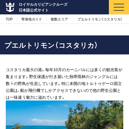
ロイヤルカリビアンクルーズ
日本語公式サイト
TOP
寄港地ガイド
複数エリア
プエルトリモン（コスタリカ）
プエルトリモン（コスタリカ）
マイページ
メルマガ登録
コスタリカ最大の港。毎年10月のカーニバルには多くの観光客が
クルーズ検索
集まります。野生保護が行き届いた熱帯雨林のジャングルには
数々の野鳥が生息しています。特に未開の地トルトゥゲーロ国立
キャンペーン・特集
公園は、船か飛行機でしかアクセスできないので他の野生公園と
は一味違う魅力に溢れています。
クルーズの楽しみ方
船内へようこそ