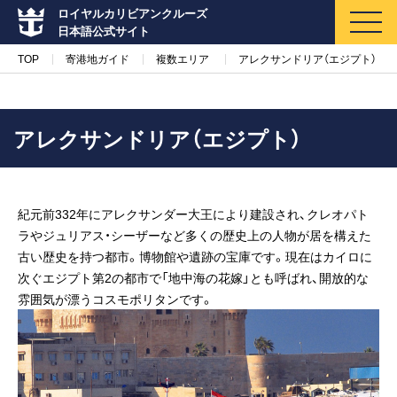
ロイヤルカリビアンクルーズ
日本語公式サイト
TOP
寄港地ガイド
複数エリア
アレクサンドリア（エジプト）
アレクサンドリア（エジプト）
マイページ
メルマガ登録
紀元前332年にアレクサンダー大王により建設され、クレオパト
クルーズ検索
ラやジュリアス・シーザーなど多くの歴史上の人物が居を構えた
古い歴史を持つ都市。博物館や遺跡の宝庫です。現在はカイロに
キャンペーン・特集
次ぐエジプト第2の都市で「地中海の花嫁」とも呼ばれ、開放的な
雰囲気が漂うコスモポリタンです。
クルーズの楽しみ方
船内へようこそ