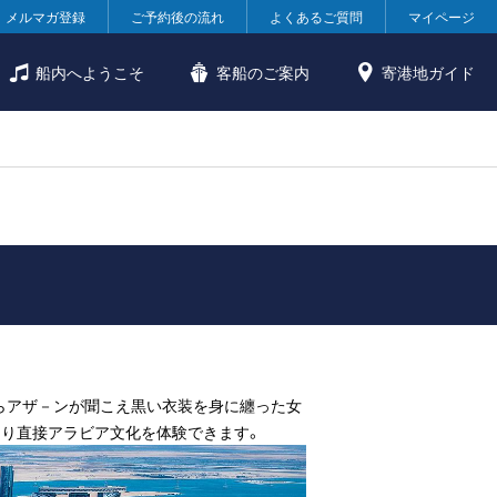
メルマガ登録
ご予約後の流れ
よくあるご質問
マイページ
船内へようこそ
客船のご案内
寄港地ガイド
らアザ－ンが聞こえ黒い衣装を身に纏った女
り直接アラビア文化を体験できます。