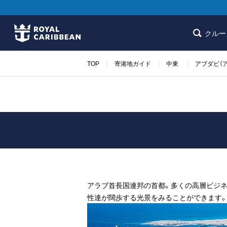
クルー
TOP
寄港地ガイド
中東
アブダビ（
アラブ首長国連邦の首都。多くの高層ビジ
性達が闊歩する光景をみることができます