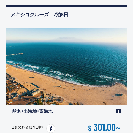
メキシコクルーズ 7泊8日
船名・出港地・寄港地
301.00
~
$
1名の料金（2名1室）