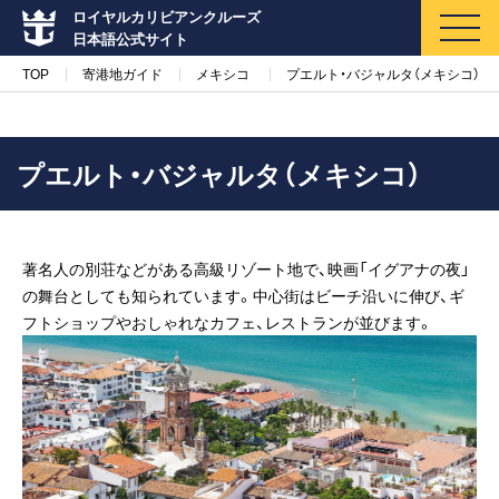
ロイヤルカリビアンクルーズ
日本語公式サイト
TOP
寄港地ガイド
メキシコ
プエルト・バジャルタ（メキシコ）
プエルト・バジャルタ（メキシコ）
マイページ
メルマガ登録
著名人の別荘などがある高級リゾート地で、映画「イグアナの夜」
クルーズ検索
の舞台としても知られています。中心街はビーチ沿いに伸び、ギ
フトショップやおしゃれなカフェ、レストランが並びます。
キャンペーン・特集
クルーズの楽しみ方
船内へようこそ