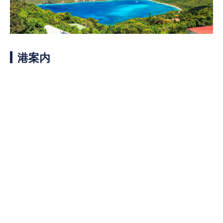
客船のご案内
寄港地ガイド
港案内
トピックス
パンフレット
ご予約後の流れ
お問い合わせ
ロイヤルカリビアンが選ば
よくあるご質問
れる理由