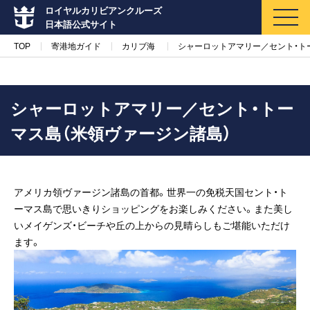
ロイヤルカリビアンクルーズ
日本語公式サイト
TOP
寄港地ガイド
カリブ海
シャーロットアマリー／セント・ト
シャーロットアマリー／セント・トー
マス島（米領ヴァージン諸島）
マイページ
メルマガ登録
クルーズ検索
アメリカ領ヴァージン諸島の首都。世界一の免税天国セント・ト
ーマス島で思いきりショッピングをお楽しみください。また美し
キャンペーン・特集
いメイゲンズ・ビーチや丘の上からの見晴らしもご堪能いただけ
ます。
クルーズの楽しみ方
船内へようこそ