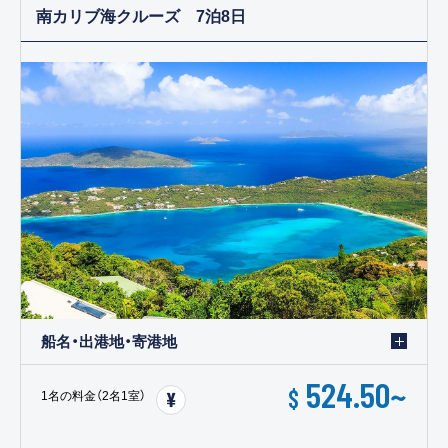
南カリブ海クルーズ 7泊8日
船名・出港地・寄港地
524.50
~
$
1名の料金（2名1室）