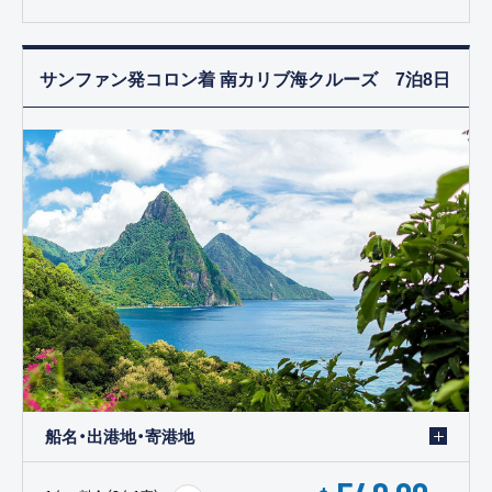
サンファン発コロン着 南カリブ海クルーズ 7泊8日
船名・出港地・寄港地