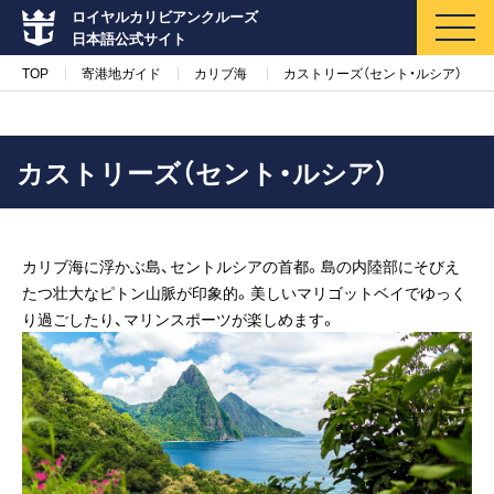
ロイヤルカリビアンクルーズ
日本語公式サイト
TOP
寄港地ガイド
カリブ海
カストリーズ（セント・ルシア）
カストリーズ（セント・ルシア）
マイページ
メルマガ登録
カリブ海に浮かぶ島、セントルシアの首都。島の内陸部にそびえ
クルーズ検索
たつ壮大なピトン山脈が印象的。美しいマリゴットベイでゆっく
り過ごしたり、マリンスポーツが楽しめます。
キャンペーン・特集
クルーズの楽しみ方
船内へようこそ