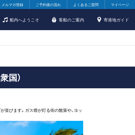
メルマガ登録
ご予約後の流れ
よくあるご質問
マイページ
船内へようこそ
客船のご案内
寄港地ガイド
衆国）
プが並びます。ガス燈が灯る街の散策や、ヨッ