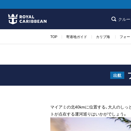
クルー
TOP
寄港地ガイド
カリブ海
フォー
出航
マイアミの北40kmに位置する、大人のし
トが点在する運河巡りはいかがでしょう。