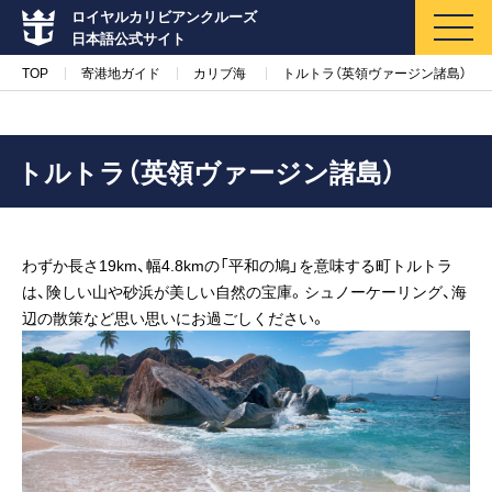
ロイヤルカリビアンクルーズ
日本語公式サイト
TOP
寄港地ガイド
カリブ海
トルトラ（英領ヴァージン諸島）
トルトラ（英領ヴァージン諸島）
マイページ
メルマガ登録
わずか長さ19km、幅4.8kmの「平和の鳩」を意味する町トルトラ
クルーズ検索
は、険しい山や砂浜が美しい自然の宝庫。シュノーケーリング、海
辺の散策など思い思いにお過ごしください。
キャンペーン・特集
クルーズの楽しみ方
船内へようこそ