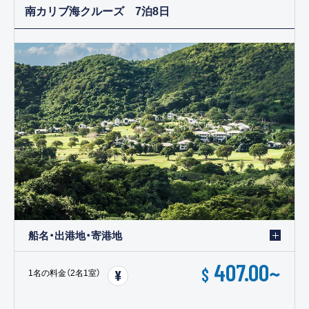
南カリブ海クルーズ 7泊8日
船名・出港地・寄港地
407.00
~
$
1名の料金（2名1室）