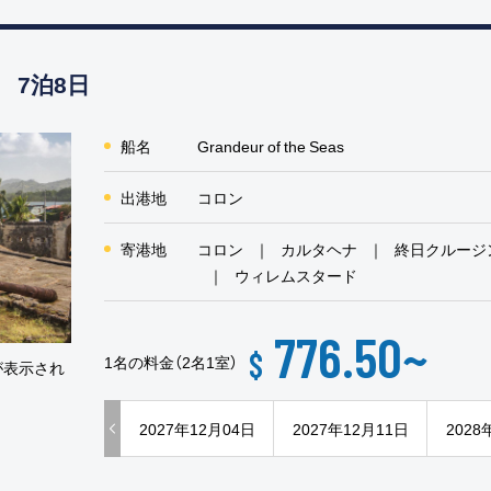
 7泊8日
船名
Grandeur of the Seas
出港地
コロン
寄港地
コロン
カルタヘナ
終日クルージ
ウィレムスタード
776.50
~
$
1名の料金（2名1室）
が表示され
2027年12月04日
2027年12月11日
2028