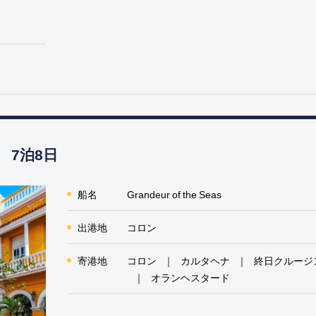
 7泊8日
船名
Grandeur of the Seas
出港地
コロン
寄港地
コロン
カルタヘナ
終日クルージ
オランヘスタード