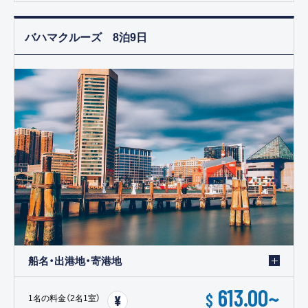
バハマクルーズ 8泊9日
船名・出港地・寄港地
613.00
~
$
1名の料金（2名1室）