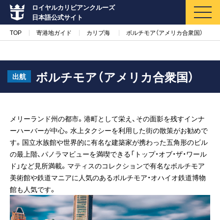
ロイヤルカリビアンクルーズ
日本語公式サイト
TOP
寄港地ガイド
カリブ海
ボルチモア（アメリカ合衆国）
ボルチモア（アメリカ合衆国）
出航
マイページ
メルマガ登録
メリーランド州の都市。港町として栄え、その面影を残すインナ
クルーズ検索
ーハーバーが中心。水上タクシーを利用した街の散策がお勧めで
す。国立水族館や世界的に有名な建築家が携わった五角形のビル
キャンペーン・特集
の最上階、パノラマビューを満喫できる「トップ・オブ・ザ・ワール
ド」など見所満載。マティスのコレクションで有名なボルチモア
クルーズの楽しみ方
美術館や鉄道マニアに人気のあるボルチモア・オハイオ鉄道博物
館も人気です。
船内へようこそ