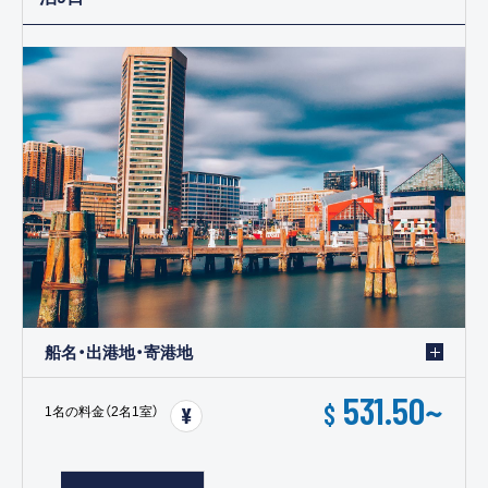
船名・出港地・寄港地
531.50
~
$
1名の料金（2名1室）