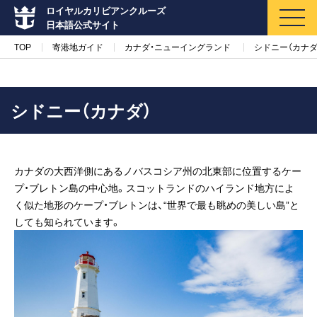
ロイヤルカリビアンクルーズ
日本語公式サイト
TOP
寄港地ガイド
カナダ・ニューイングランド
シドニー（カナダ
シドニー（カナダ）
マイページ
メルマガ登録
カナダの大西洋側にあるノバスコシア州の北東部に位置するケー
クルーズ検索
プ・ブレトン島の中心地。スコットランドのハイランド地方によ
く似た地形のケープ・ブレトンは、“世界で最も眺めの美しい島”と
キャンペーン・特集
しても知られています。
クルーズの楽しみ方
船内へようこそ