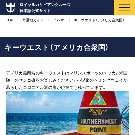
ロイヤルカリビアンクルーズ
日本語公式サイト
TOP
寄港地ガイド
バハマ
キーウエスト（アメリカ合衆国）
キーウエスト（アメリカ合衆国）
マイページ
メルマガ登録
アメリカ最南端のキーウエストはマリンスポーツのメッカ。米国
クルーズ検索
随一のサンゴ礁をお楽しみください。小説家のヘミングウェイが
暮らしたコロニアル調の家が現在でも残っています。
キャンペーン・特集
クルーズの楽しみ方
船内へようこそ