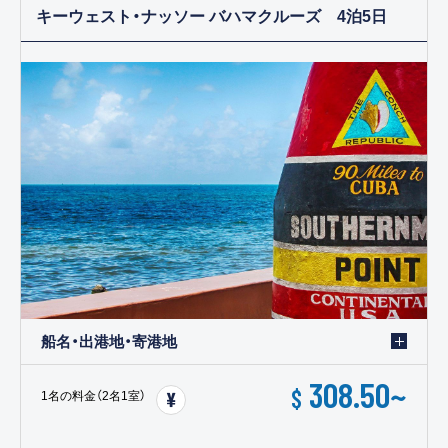
キーウェスト・ナッソー バハマクルーズ 4泊5日
船名・出港地・寄港地
308.50
~
$
1名の料金（2名1室）