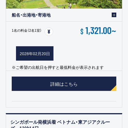
船名・出港地・寄港地
1,321.00
~
$
1名の料金（2名1室）
2028年02月20日
※ご希望の出航日を押すと最低料金が表示されます
詳細はこちら
シンガポール発横浜着 ベトナム・東アジアクルー
ズ 13泊14日