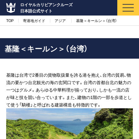
ロイヤルカリビアンクルーズ
日本語公式サイト
TOP
寄港地ガイド
アジア
基隆＜キールン＞（台湾）
基隆＜キールン＞（台湾）
マイページ
メルマガ登録
基隆は台湾で2番目の貨物取扱量を誇る港を抱え、台湾の貿易、物
クルーズ検索
流の要かつ台北観光の海の玄関口です。台湾の首都台北の魅力の
一つはグルメ。あらゆる中華料理が揃っており、しかも一流の店
キャンペーン・特集
が味と技を競い合っています。また、建物の1階の一部を歩道とし
て使う「騎楼」と呼ばれる建築構造も特徴的です。
クルーズの楽しみ方
船内へようこそ