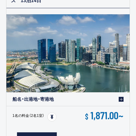
船名・出港地・寄港地
1,871.00
~
$
1名の料金（2名1室）