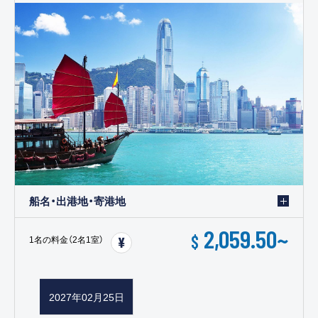
船名・出港地・寄港地
2,059.50
~
$
1名の料金（2名1室）
2027年02月25日