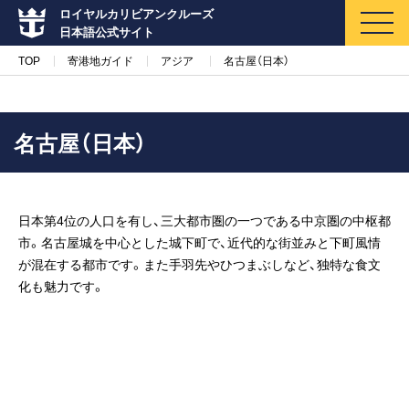
ロイヤルカリビアンクルーズ
日本語公式サイト
TOP
寄港地ガイド
アジア
名古屋（日本）
名古屋（日本）
マイページ
メルマガ登録
日本第4位の人口を有し、三大都市圏の一つである中京圏の中枢都
クルーズ検索
市。名古屋城を中心とした城下町で、近代的な街並みと下町風情
が混在する都市です。また手羽先やひつまぶしなど、独特な食文
キャンペーン・特集
化も魅力です。
クルーズの楽しみ方
船内へようこそ