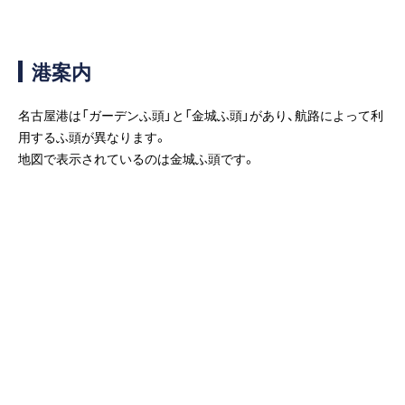
客船のご案内
寄港地ガイド
港案内
トピックス
パンフレット
名古屋港は「ガーデンふ頭」と「金城ふ頭」があり、航路によって利
用するふ頭が異なります。
地図で表示されているのは金城ふ頭です。
ご予約後の流れ
お問い合わせ
ロイヤルカリビアンが選ば
よくあるご質問
れる理由