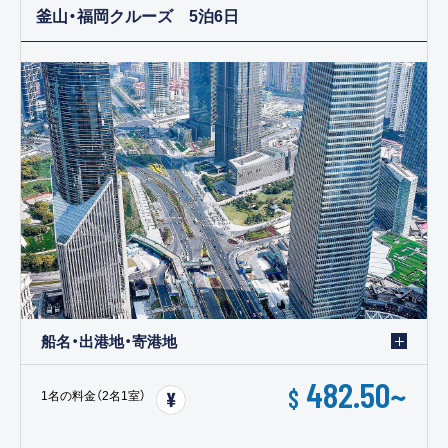
釜山・福岡クルーズ 5泊6日
船名・出港地・寄港地
482.50
~
$
1名の料金（2名1室）