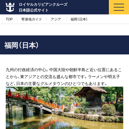
ロイヤルカリビアンクルーズ
日本語公式サイト
TOP
寄港地ガイド
アジア
福岡（日本）
福岡（日本）
マイページ
メルマガ登録
九州の行政経済の中心。中国大陸や朝鮮半島と近い位置にあるこ
クルーズ検索
とから、東アジアとの交流も盛んな都市です。ラーメンや明太子
など、日本の主要なグルメタウンのひとつでもあります。
キャンペーン・特集
クルーズの楽しみ方
船内へようこそ