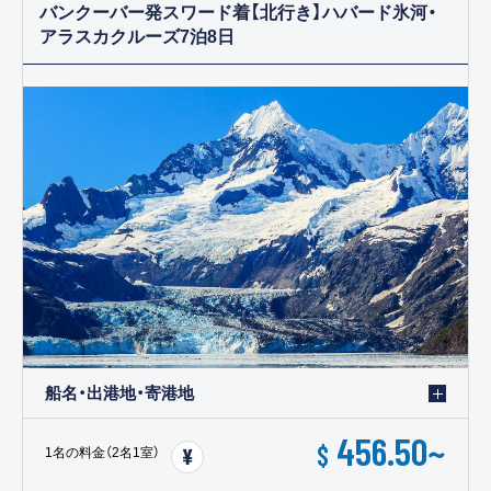
バンクーバー発スワード着【北行き】ハバード氷河・
アラスカクルーズ7泊8日
船名・出港地・寄港地
456.50
~
$
1名の料金（2名1室）