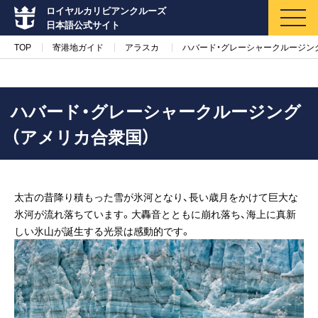
ロイヤルカリビアンクルーズ
日本語公式サイト
TOP
寄港地ガイド
アラスカ
ハバード・グレーシャークルージン
ハバード・グレーシャークルージング
（アメリカ合衆国）
マイページ
メルマガ登録
クルーズ検索
太古の昔降り積もった雪が氷河となり、長い歳月をかけて巨大な
氷河が流れ落ちています。大轟音とともに崩れ落ち、海上に真新
キャンペーン・特集
しい氷山が誕生する光景は感動的です。
クルーズの楽しみ方
船内へようこそ