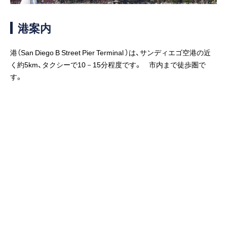
客船のご案内
港案内
寄港地ガイド
港（San Diego B Street Pier Terminal ）は、サンディエゴ空港の近
トピックス
パンフレット
く約5km、タクシーで10－15分程度です。 市内まで徒歩圏で
す。
ご予約後の流れ
お問い合わせ
ロイヤルカリビアンが選ば
よくあるご質問
れる理由