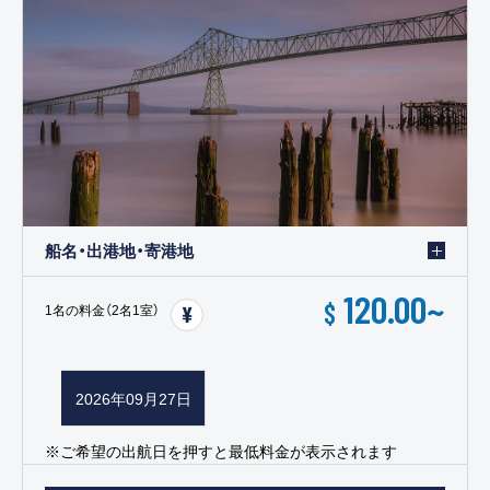
船名・出港地・寄港地
120.00
~
$
1名の料金（2名1室）
2026年09月27日
※ご希望の出航日を押すと最低料金が表示されます