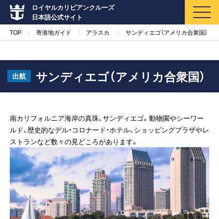
ロイヤルカリビアンクルーズ
日本語公式サイト
TOP
寄港地ガイド
アラスカ
サンディエゴ（アメリカ合衆国）
サンディエゴ（アメリカ合衆国）
出航
マイページ
メルマガ登録
南カリフォルニア海岸の真珠、サンディエゴ。動物園やシーワー
クルーズ検索
ルド、歴史的なデル・コロナード・ホテル、ショッピングプラザやレ
ストランなど数々の見どころがあります。
キャンペーン・特集
クルーズの楽しみ方
船内へようこそ